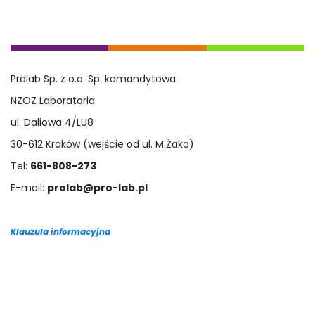
Prolab Sp. z o.o. Sp. komandytowa
NZOZ Laboratoria
ul. Daliowa 4/LU8
30-612 Kraków (wejście od ul. M.Żaka)
Tel:
661-808-273
E-mail:
prolab@pro-lab.pl
Klauzula informacyjna