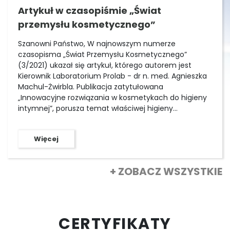
Artykuł w czasopiśmie „Świat
przemysłu kosmetycznego”
Szanowni Państwo, W najnowszym numerze
czasopisma „Świat Przemysłu Kosmetycznego”
(3/2021) ukazał się artykuł, którego autorem jest
Kierownik Laboratorium Prolab - dr n. med. Agnieszka
Machul-Żwirbla. Publikacja zatytułowana
„Innowacyjne rozwiązania w kosmetykach do higieny
intymnej”, porusza temat właściwej higieny
delikatnych okolic intymnych, która powinna sprzyjać
zachowaniu prawidłowej mikroflory zewnętrznych
Więcej
narządów płciowych kobiet oraz mężczyzn. W
artykule autorka dokonuje przeglądu surowców
stosowanych w produkcji kosmetyków tej kategorii, a
+ ZOBACZ WSZYSTKIE
także porusza kwestię możliwości zastosowania
bakterii probiotycznych oraz produkowanych przez
nie postbiotyków w produktach dedykowanych
higienie intymnej. Przy tej okazji przypominamy, że w
ofercie firmy Prolab znajduje się kolekcja szczepów
CERTYFIKATY
probiotycznych i postbiotyków.&nbsp;Kolekcja