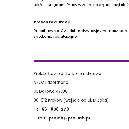
także z Urzędami Pracy w zakresie organizacji sta
Proces rekrutacji
Prześlij swoje CV i list motywacyjny na nasz ad
spotkanie rekrutacyjne.
Prolab Sp. z o.o. Sp. komandytowa
NZOZ Laboratoria
ul. Daliowa 4/LU8
30-612 Kraków (wejście od ul. M.Żaka)
Tel:
661-808-273
E-mail:
prolab@pro-lab.pl