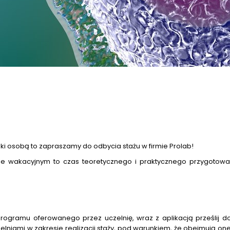
auki osobą to zapraszamy do odbycia stażu w firmie Prolab!
ie wakacyjnym to czas teoretycznego i praktycznego przygotowa
ogramu oferowanego przez uczelnię, wraz z aplikacją prześlij d
lniami w zakresie realizacji staży, pod warunkiem, że obejmują on