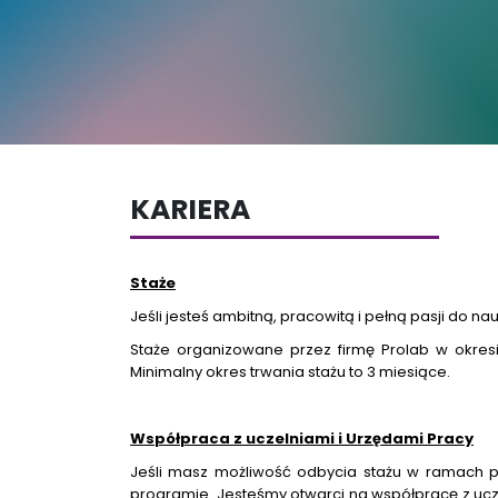
KARIERA
Staże
Jeśli jesteś ambitną, pracowitą i pełną pasji do n
Staże organizowane przez firmę Prolab w okres
Minimalny okres trwania stażu to 3 miesiące.
Współpraca z uczelniami i Urzędami Pracy
Jeśli masz możliwość odbycia stażu w ramach pr
programie. Jesteśmy otwarci na współpracę z ucze