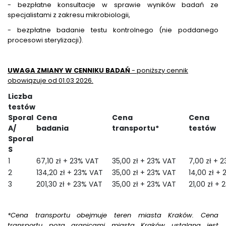
- bezpłatne konsultacje w sprawie wyników badań ze
specjalistami z zakresu mikrobiologii,
- bezpłatne badanie testu kontrolnego (nie poddanego
procesowi sterylizacji).
UWAGA ZMIANY W CENNIKU BADAŃ
- poniższy cennik
obowiązuje od 01.03 2026.
Liczba
testów
Sporal
Cena
Cena
Cena
A/
badania
transportu
*
tes
Sporal
S
1
67,10 zł + 23% VAT
35,00 zł + 23% VAT
7,00 zł + 
2
134,20 zł + 23% VAT
35,00 zł + 23% VAT
14,00 zł +
3
201,30 zł + 23% VAT
35,00 zł + 23% VAT
21,00 zł +
*Cena transportu obejmuje teren miasta Kraków. Cena
transportu poza granicami miasta Kraków ustalana jest