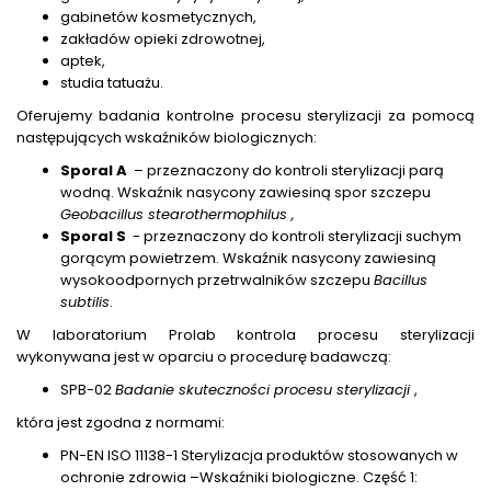
gabinetów kosmetycznych,
zakładów opieki zdrowotnej,
aptek,
studia tatuażu.
Oferujemy badania kontrolne procesu sterylizacji za pomocą
następujących wskaźników biologicznych:
Sporal A
– przeznaczony do kontroli sterylizacji parą
wodną. Wskaźnik nasycony zawiesiną spor szczepu
Geobacillus stearothermophilus
,
Sporal S
- przeznaczony do kontroli sterylizacji suchym
gorącym powietrzem. Wskaźnik nasycony zawiesiną
wysokoodpornych przetrwalników szczepu
Bacillus
subtilis
.
W laboratorium Prolab kontrola procesu sterylizacji
wykonywana jest w oparciu o procedurę badawczą:
SPB-02
Badanie skuteczności procesu sterylizacji
,
która jest zgodna z normami:
PN-EN ISO 11138-1 Sterylizacja produktów stosowanych w
ochronie zdrowia –Wskaźniki biologiczne. Część 1: